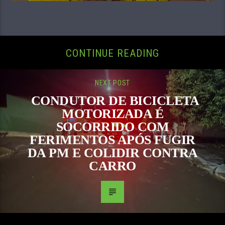
CONTINUE READING
NEXT POST
CONDUTOR DE BICICLETA
MOTORIZADA É
SOCORRIDO COM
FERIMENTOS APÓS FUGIR
DA PM E COLIDIR CONTRA
CARRO