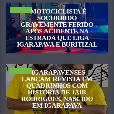
MOTOCICLISTA É
NOTÍCIAS
SOCORRIDO
GRAVEMENTE FERIDO
APÓS ACIDENTE NA
ESTRADA QUE LIGA
IGARAPAVA E BURITIZAL
IGARAPAVENSES
NOTÍCIAS
LANÇAM REVISTA EM
QUADRINHOS COM
HISTÓRIA DE JAIR
RODRIGUES, NASCIDO
EM IGARAPAVA