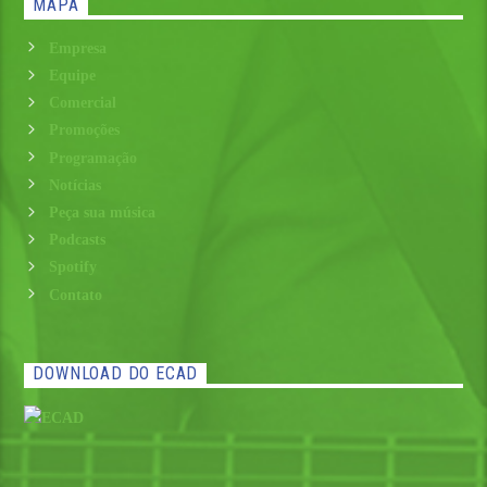
MAPA
Empresa
Equipe
Comercial
Promoções
Programação
Notícias
Peça sua música
Podcasts
Spotify
Contato
DOWNLOAD DO ECAD